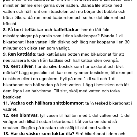
minst en timme eller gärna över natten. Blanda lite ättika med
vatten och häll runt om i toastolen och nu börjar det bubbla och
fräsa. Skura då runt med toaborsten och se hur det blir rent och
fräscht.
8.
Få bort tefläckar och kaffefläckar
: har du fått fula
missfärgningar på porslin som i dina kaffekoppar? Blanda 1 dl
bikarbonat i hett vatten i din diskho och lägg ner kopparna i en 30
minuter och diska sen som vanligt.
9. Ren kattlåda
: täck kattlådans botten med bikarbonat för att
neutralisera lukten från kattkiss och häll kattsanden ovanpå.
10.
Rent silver
: har du silverbestick som har oxiderat och blvit
mörka? Lägg ugnsfolie i ett kar som rymmer besticken, till exempel
i diskhon eller i en ugnsform. Fyll på med 1 dl salt och 1 dl
bikarbonat och häll sedan på hett vatten. Lägg i besticken och låt
dem ligga i en halvtimme. Till sist, skölj med vatten och torka
besticken.
11.
Vackra och hållbara snittblommor
: ta ¼ tesked bikarbonat i
vattnet.
12. Ren blomvas
: fyll vasen till hälften med 1 del vatten och 1 del
vinäger och tillsätt sedan bikarbonat. Låt verka en stund så
smutsen lösgörs på insidan och skölj till slut med vatten.
13. Har du väskor som luktar illa?
Strö bikarbonat i dem och