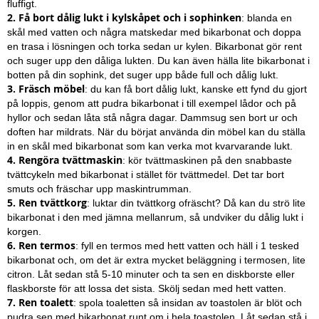
fluffigt.
2.
Få bort dålig lukt i kylskåpet och i sophinken
: blanda en
skål med vatten och några matskedar med bikarbonat och doppa
en trasa i lösningen och torka sedan ur kylen. Bikarbonat gör rent
och suger upp den dåliga lukten. Du kan även hälla lite bikarbonat i
botten på din sophink, det suger upp både full och dålig lukt.
3.
Fräsch möbel
: du kan få bort dålig lukt, kanske ett fynd du gjort
på loppis, genom att pudra bikarbonat i till exempel lådor och på
hyllor och sedan låta stå några dagar. Dammsug sen bort ur och
doften har mildrats. När du börjat använda din möbel kan du ställa
in en skål med bikarbonat som kan verka mot kvarvarande lukt.
4. Rengöra tvättmaskin
: kör tvättmaskinen på den snabbaste
tvättcykeln med bikarbonat i stället för tvättmedel. Det tar bort
smuts och fräschar upp maskintrumman.
5. Ren tvättkorg
: luktar din tvättkorg ofräscht? Då kan du strö lite
bikarbonat i den med jämna mellanrum, så undviker du dålig lukt i
korgen.
6.
Ren termos
: fyll en termos med hett vatten och häll i 1 tesked
bikarbonat och, om det är extra mycket beläggning i termosen, lite
citron. Låt sedan stå 5-10 minuter och ta sen en diskborste eller
flaskborste för att lossa det sista. Skölj sedan med hett vatten.
7. Ren toalett
: spola toaletten så insidan av toastolen är blöt och
pudra sen med bikarbonat runt om i hela toastolen. Låt sedan stå i