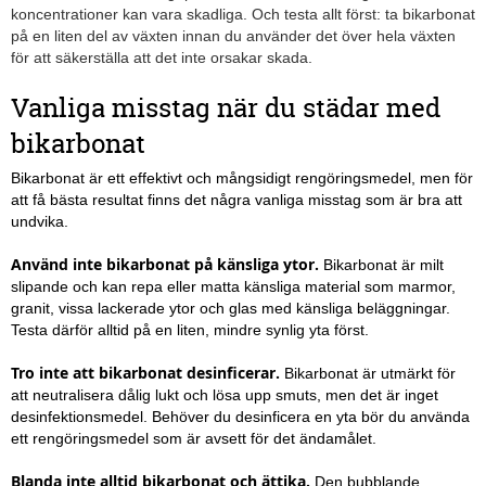
koncentrationer kan vara skadliga. Och testa allt först: ta bikarbonat
på en liten del av växten innan du använder det över hela växten
för att säkerställa att det inte orsakar skada.
Vanliga misstag när du städar med
bikarbonat
Bikarbonat är ett effektivt och mångsidigt rengöringsmedel, men för
att få bästa resultat finns det några vanliga misstag som är bra att
undvika.
Använd inte bikarbonat på känsliga ytor.
Bikarbonat är milt
slipande och kan repa eller matta känsliga material som marmor,
granit, vissa lackerade ytor och glas med känsliga beläggningar.
Testa därför alltid på en liten, mindre synlig yta först.
Tro inte att bikarbonat desinficerar.
Bikarbonat är utmärkt för
att neutralisera dålig lukt och lösa upp smuts, men det är inget
desinfektionsmedel. Behöver du desinficera en yta bör du använda
ett rengöringsmedel som är avsett för det ändamålet.
Blanda inte alltid bikarbonat och ättika.
Den bubblande