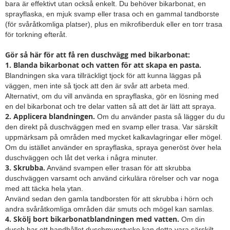
bara är effektivt utan också enkelt. Du behöver bikarbonat, en
sprayflaska, en mjuk svamp eller trasa och en gammal tandborste
(för svåråtkomliga platser), plus en mikrofiberduk eller en torr trasa
för torkning efteråt.
Gör så här för att få ren duschvägg med bikarbonat:
1.
Blanda bikarbonat och vatten för att skapa en pasta.
Blandningen ska vara tillräckligt tjock för att kunna läggas på
väggen, men inte så tjock att den är svår att arbeta med.
Alternativt, om du vill använda en sprayflaska, gör en lösning med
en del bikarbonat och tre delar vatten så att det är lätt att spraya.
2.
Applicera blandningen.
Om du använder pasta så lägger du du
den direkt på duschväggen med en svamp eller trasa. Var särskilt
uppmärksam på områden med mycket kalkavlagringar eller mögel.
Om du istället använder en sprayflaska, spraya generöst över hela
duschväggen och låt det verka i några minuter.
3.
Skrubba.
Använd svampen eller trasan för att skrubba
duschväggen varsamt och använd cirkulära rörelser och var noga
med att täcka hela ytan.
Använd sedan den gamla tandborsten för att skrubba i hörn och
andra svåråtkomliga områden där smuts och mögel kan samlas.
4.
Skölj bort bikarbonatblandningen med vatten.
Om din
dusch har ett handhållet duschmunstycke kan detta vara särskilt