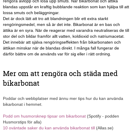
rengöra avlopp och lösa upp smuts. När bikarbonat och ättika
blandas uppstår en kraftig bubblande reaktion som kan hjälpa till att
lossa smuts och beläggningar.
Det är dock lätt att tro att blandningen blir ett extra starkt
rengöringsmedel, men så är det inte. Bikarbonat är en bas och
ättika är en syra. När de reagerar med varandra neutraliseras de till
stor del och bildar framför allt vatten, koldioxid och natriumacetat.
Det innebär att själva rengöringseffekten från bikarbonaten och
ättikan minskar när de blandas direkt. I många fall fungerar de
därför bättre om de används var för sig eller i rätt ordning.
Mer om att rengöra och städa med
bikarbonat
Poddar och webbplatser med ännu mer tips hur du kan använda
bikarbonat i hemmet.
Podd om husmorsknep tipsar om bikarbonat
(Spotify - podden
Husmorstips för alla)
10 oväntade saker du kan använda bikarbonat till
(Allas.se)