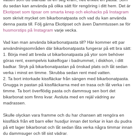
du sedan kan använda på olika sätt för rengöring i ditt hem. Det är
Ekotipset som tipsar om smarta knep och ekohacks på Instagram
som skrivit mycket om bikarbonatpasta och vad du kan använda
denna pasta till. Följ gärna Ekotipset och även Dammtussen.se för
husmorstips på Instagram
varje vecka.
Vad kan man använda bikarbonatpasta till? Här kommer ett par
användningsområden där bikarbonatpasta fungerar på ett bra sätt:
1. Börja med att breda ut bikarbonatpasta på ytor som behöver
göras rent, exempelvis kakelfogar i badrummet, i diskhon, i ditt
badkar. Stryk på bikarbonatpastan på önskad plats och låt sedan
verka i minst en timme. Skrubba sedan rent med vatten.
2. Ta bort intorkade kissfläckar från sängen med bikarbonatpasta.
Gnugga in pastan på kissfläckarna med en trasa och låt verka i en
timme. Ta bort överflödig pasta och dammsug sen bort det
bikarbonat som finns kvar. Avsluta med en rejäl vädring av
madrassen.
Skulle olyckan vara framme och du har chansen att rengöra en
kissfläck från ett barn eller husdjur innan det torkar in kan du pudra
på ett lager bikarbonat och låt sedan låta verka några timmar innan
du dammsuger och till sist vädrar.