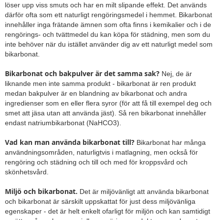
löser upp viss smuts och har en milt slipande effekt. Det används
därför ofta som ett naturligt rengöringsmedel i hemmet. Bikarbonat
innehåller inga frätande ämnen som ofta finns i kemikalier och i de
rengörings- och tvättmedel du kan köpa för städning, men som du
inte behöver när du istället använder dig av ett naturligt medel som
bikarbonat.
Bikarbonat och bakpulver är det samma sak?
Nej, de är
liknande men inte samma produkt - bikarbonat är ren produkt
medan bakpulver är en blandning av bikarbonat och andra
ingredienser som en eller flera syror (för att få till exempel deg och
smet att jäsa utan att använda jäst). Så ren bikarbonat innehåller
endast natriumbikarbonat (NaHCO3).
Vad kan man använda bikarbonat till?
Bikarbonat har många
användningsområden, naturligtvis i matlagning, men också för
rengöring och städning och till och med för kroppsvård och
skönhetsvård.
Miljö och bikarbonat.
Det är miljövänligt att använda bikarbonat
och bikarbonat är särskilt uppskattat för just dess miljövänliga
egenskaper - det är helt enkelt ofarligt för miljön och kan samtidigt