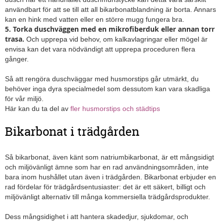
användbart för att se till att all bikarbonatblandning är borta. Annars
kan en hink med vatten eller en större mugg fungera bra.
5.
Torka duschväggen med en mikrofiberduk eller annan torr
trasa.
Och upprepa vid behov, om kalkavlagringar eller mögel är
envisa kan det vara nödvändigt att upprepa proceduren flera
gånger.
Så att rengöra duschväggar med husmorstips går utmärkt, du
behöver inga dyra specialmedel som dessutom kan vara skadliga
för vår miljö.
Här kan du ta del av
fler husmorstips och städtips
Bikarbonat i trädgården
Så bikarbonat, även känt som natriumbikarbonat, är ett mångsidigt
och miljövänligt ämne som har en rad användningsområden, inte
bara inom hushållet utan även i trädgården. Bikarbonat erbjuder en
rad fördelar för trädgårdsentusiaster: det är ett säkert, billigt och
miljövänligt alternativ till många kommersiella trädgårdsprodukter.
Dess mångsidighet i att hantera skadedjur, sjukdomar, och