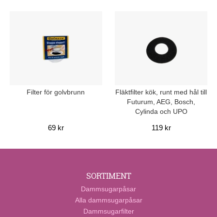
Filter för golvbrunn
Fläktfilter kök, runt med hål till
Futurum, AEG, Bosch,
Cylinda och UPO
69 kr
119 kr
SORTIMENT
Dammsugarpåsar
Alla dammsugarpåsar
Dammsugarfilter