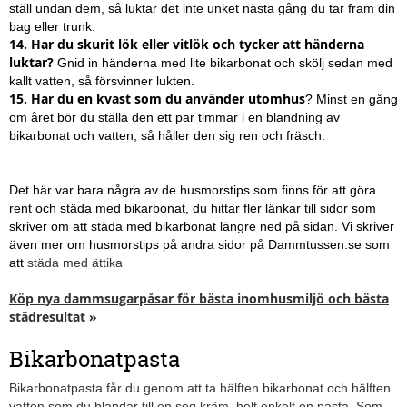
ställ undan dem, så luktar det inte unket nästa gång du tar fram din
bag eller trunk.
14. Har du skurit lök eller vitlök och tycker att händerna
luktar?
Gnid in händerna med lite bikarbonat och skölj sedan med
kallt vatten, så försvinner lukten.
15. Har du en kvast som du använder utomhus
? Minst en gång
om året bör du ställa den ett par timmar i en blandning av
bikarbonat och vatten, så håller den sig ren och fräsch.
Det här var bara några av de husmorstips som finns för att göra
rent och städa med bikarbonat, du hittar fler länkar till sidor som
skriver om att städa med bikarbonat längre ned på sidan. Vi skriver
även mer om husmorstips på andra sidor på Dammtussen.se som
att
städa med ättika
Köp nya dammsugarpåsar för bästa inomhusmiljö och bästa
städresultat »
Bikarbonatpasta
Bikarbonatpasta får du genom att ta hälften bikarbonat och hälften
vatten som du blandar till en seg kräm, helt enkelt en pasta. Som