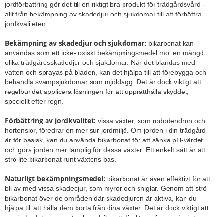
jordförbättring gör det till en riktigt bra produkt för trädgårdsvård -
allt från bekämpning av skadedjur och sjukdomar till att förbättra
jordkvaliteten.
Bekämpning av skadedjur och sjukdomar:
bikarbonat kan
användas som ett icke-toxiskt bekämpningsmedel mot en mängd
olika trädgårdsskadedjur och sjukdomar. När det blandas med
vatten och sprayas på bladen, kan det hjälpa till att förebygga och
behandla svampsjukdomar som mjöldagg. Det är dock viktigt att
regelbundet applicera lösningen för att upprätthålla skyddet,
speciellt efter regn.
Förbättring av jordkvalitet:
vissa växter, som rododendron och
hortensior, föredrar en mer sur jordmiljö. Om jorden i din trädgård
är för basisk, kan du använda bikarbonat för att sänka pH-värdet
och göra jorden mer lämplig för dessa växter. Ett enkelt sätt är att
strö lite bikarbonat runt växtens bas.
Naturligt bekämpningsmedel:
bikarbonat är även effektivt för att
bli av med vissa skadedjur, som myror och sniglar. Genom att strö
bikarbonat över de områden där skadedjuren är aktiva, kan du
hjälpa till att hålla dem borta från dina växter. Det är dock viktigt att