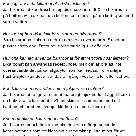
Kan jag använda bikarbonat i diskmaskinen?
Ja, bikarbonat kan fräscha upp diskmaskinen. Strö lite bikarbonat
på botten av maskinen och kör en tom maskin på en kort cykel med
varmt vatten.
Hur tar jag bort dålig lukt från skor med bikarbonat?
Strö bikarbonat i skorna och låt det verka över natten. Skaka ur
pulvret nästa dag. Detta neutraliserar dålig lukt effektivt.
Hur ofta kan jag använda bikarbonat för att rengöra hushållsytor?
Bikarbonat kan användas regelbundet, men det är bra att inte
överanvända det på känsliga ytor som kan repas. För vanliga
hushållsytor kan det användas en gång i veckan eller efter behov.
Kan bikarbonat användas som mjukgörare i tvätten?
Ja, bikarbonat fungerar som ett naturligt mjukmedel. Lägg till cirka
en halv kopp bikarbonat i tvättmaskinen tillsammans med ditt
tvättmedel för att mjuka upp kläder och neutralisera lukt.
Kan man blanda bikarbonat och ättika?
Ja, bikarbonat och ättika kan blandas och många använder
kombinationen som ett klassiskt husmorsknep, inte minst för att