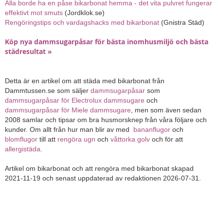
Alla borde ha en påse bikarbonat hemma - det vita pulvret fungerar
effektivt mot smuts
(Jordklok.se)
Rengöringstips och vardagshacks med bikarbonat
(Gnistra Städ)
Köp nya dammsugarpåsar för bästa inomhusmiljö och bästa
städresultat »
Detta är en artikel om att städa med bikarbonat från
Dammtussen.se som säljer
dammsugarpåsar
som
dammsugarpåsar för Electrolux dammsugare
och
dammsugarpåsar för Miele dammsugare
, men som även sedan
2008 samlar och tipsar om bra husmorsknep från våra följare och
kunder. Om allt från hur man blir av med
bananflugor
och
blomflugor
till att
rengöra ugn
och
våttorka golv
och för att
allergistäda
.
Artikel om bikarbonat och att rengöra med bikarbonat skapad
2021-11-19 och senast uppdaterad av redaktionen 2026-07-31.