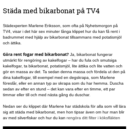
Städa med bikarbonat på TV4
Städexperten Marlene Eriksson, som ofta på Nyhetsmorgon på
TV4, visar i det här sex minuter långa klippet hur du kan få rent i
badrummet med hjälp av bikarbonat tillsammans med potatismjöl
och ättika.
Göra rent fogar med bikarbonat?
Ja, bikarbonat fungerar
utmärkt för rengöring av kakelfogar – har du fula och smutsiga
kakelfogar, ta bikarbonat, potatismjöl, lite ättika och lite vatten och
gör en massa av det. Ta sedan denna massa och fördela ut den på
dina kakelfogar, till exempel med en degskrapa, som Marlene
föreslår, eller en annan typ av skrapa som du har hemma. Duscha
sedan av efter en stund – det kan vara efter en timme, ett par
timmar eller till och med nästa gång du duschar.
Nedan ser du klippet där Marlene har städskola för alla som vill lära
sig att städa med bikarbonat, men hon tipsar även om hur man blir
av med silverfiskar och hur du kan
rengöra ditt filter i köksfläkten