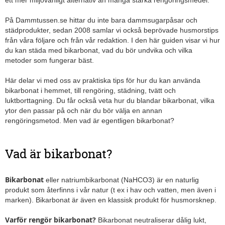
ett mer miljövänligt alternativ än många starka rengöringsmedel.
På Dammtussen.se hittar du inte bara dammsugarpåsar och
städprodukter, sedan 2008 samlar vi också beprövade husmorstips
från våra följare och från vår redaktion. I den här guiden visar vi hur
du kan städa med bikarbonat, vad du bör undvika och vilka
metoder som fungerar bäst.
Här delar vi med oss av praktiska tips för hur du kan använda
bikarbonat i hemmet, till rengöring, städning, tvätt och
luktborttagning. Du får också veta hur du blandar bikarbonat, vilka
ytor den passar på och när du bör välja en annan
rengöringsmetod. Men vad är egentligen bikarbonat?
Vad är bikarbonat?
Bikarbonat
eller natriumbikarbonat (NaHCO3) är en naturlig
produkt som återfinns i vår natur (t ex i hav och vatten, men även i
marken). Bikarbonat är även en klassisk produkt för husmorsknep.
Varför rengör bikarbonat?
Bikarbonat neutraliserar dålig lukt,