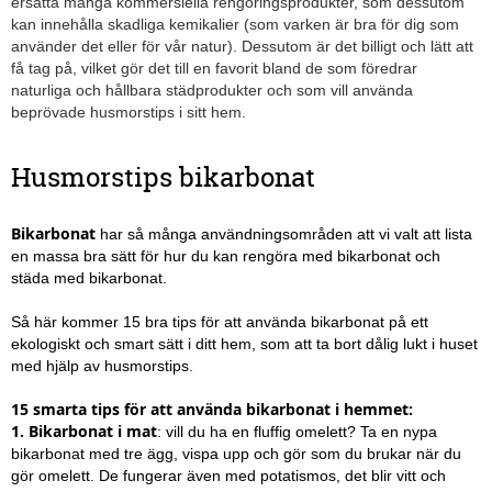
ersätta många kommersiella rengöringsprodukter, som dessutom
kan innehålla skadliga kemikalier (som varken är bra för dig som
använder det eller för vår natur). Dessutom är det billigt och lätt att
få tag på, vilket gör det till en favorit bland de som föredrar
naturliga och hållbara städprodukter och som vill använda
beprövade husmorstips i sitt hem.
Husmorstips bikarbonat
Bikarbonat
har så många användningsområden att vi valt att lista
en massa bra sätt för hur du kan rengöra med bikarbonat och
städa med bikarbonat.
Så här kommer 15 bra tips för att använda bikarbonat på ett
ekologiskt och smart sätt i ditt hem, som att ta bort dålig lukt i huset
med hjälp av husmorstips.
15 smarta tips för att använda bikarbonat i hemmet:
1.
Bikarbonat i mat
: vill du ha en fluffig omelett? Ta en nypa
bikarbonat med tre ägg, vispa upp och gör som du brukar när du
gör omelett. De fungerar även med potatismos, det blir vitt och