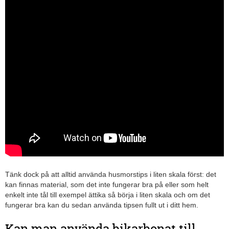
Tänk dock på att alltid använda husmorstips i liten skala först: det
kan finnas material, som det inte fungerar bra på eller som helt
enkelt inte tål till exempel ättika så börja i liten skala och om det
fungerar bra kan du sedan använda tipsen fullt ut i ditt hem.
Kan man använda bikarbonat till