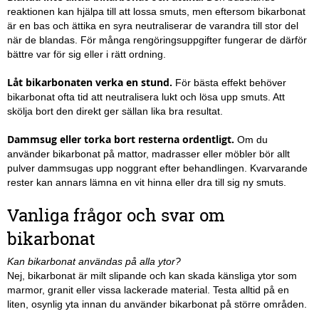
reaktionen kan hjälpa till att lossa smuts, men eftersom bikarbonat
är en bas och ättika en syra neutraliserar de varandra till stor del
när de blandas. För många rengöringsuppgifter fungerar de därför
bättre var för sig eller i rätt ordning.
Låt bikarbonaten verka en stund.
För bästa effekt behöver
bikarbonat ofta tid att neutralisera lukt och lösa upp smuts. Att
skölja bort den direkt ger sällan lika bra resultat.
Dammsug eller torka bort resterna ordentligt.
Om du
använder bikarbonat på mattor, madrasser eller möbler bör allt
pulver dammsugas upp noggrant efter behandlingen. Kvarvarande
rester kan annars lämna en vit hinna eller dra till sig ny smuts.
Vanliga frågor och svar om
bikarbonat
Kan bikarbonat användas på alla ytor?
Nej, bikarbonat är milt slipande och kan skada känsliga ytor som
marmor, granit eller vissa lackerade material. Testa alltid på en
liten, osynlig yta innan du använder bikarbonat på större områden.