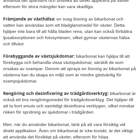
använda det sparsamt och undvika att direkt applicera på växter
eftersom för stora mängder kan vara skadliga.
Främjande av växthälsa:
en svag lösning av bikarbonat och
vatten kan användas som ett bladglansmedel för växter. Detta
hjälper inte bara till att hålla bladen rena, utan kan också förbättra
ljusabsorptionen och fotosyntesen, vilket gynnar växternas hälsa
och tillväxt.
Förebyggande av växtsjukdomar:
bikarbonat kan hjälpa till att
förebygga och behandla vissa växtsjukdomar, särskilt de som
orsakas av svampar. Genom att spraya en lösning av bikarbonat på
växterna kan du skapa en miljö som är mindre gästvänlig för
svampsjukdomar.
Rengöring och desinficering av trädgårdsverktyg:
bikarbonat är
också ett bra rengöringsmedel för trädgårdsverktyg. Det hjälper till
att ta bort smuts och samtidigt desinficera verktygen, vilket minskar
risken för spridning av sjukdomar i trädgården.
Men: när du använder bikarbonat, tänk på att vara försiktig vid
direkt applikation. Även om bikarbonat är icke-toxiskt, är det viktigt
att använda det försiktigt på växter, eftersom för höga