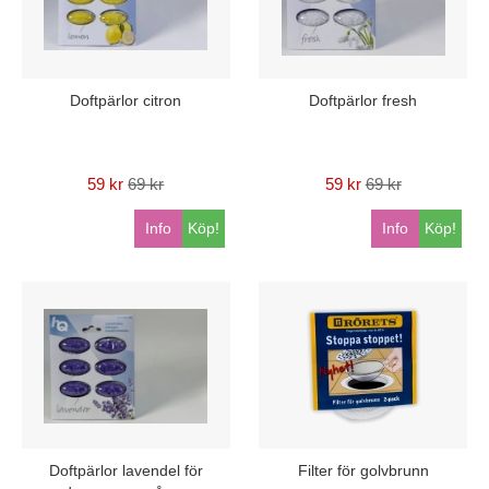
Doftpärlor citron
Doftpärlor fresh
59 kr
69 kr
59 kr
69 kr
Info
Köp!
Info
Köp!
Doftpärlor lavendel för
Filter för golvbrunn