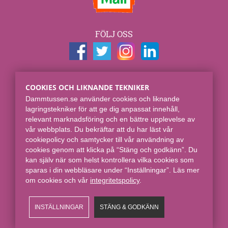
FÖLJ OSS
KONTAKTUPPGIFTER
COOKIES OCH LIKNANDE TEKNIKER
Dammtussen.se
Dammtussen.se använder cookies och liknande
Spjut E-commerce Group AB
lagringstekniker för att ge dig anpassat innehåll,
Skaraborgsgatan 7
relevant marknadsföring och en bättre upplevelse av
118 46 Stockholm
vår webbplats. Du bekräftar att du har läst vår
cookiepolicy och samtycker till vår användning av
Online sedan 2008.
cookies genom att klicka på “Stäng och godkänn”. Du
kan själv när som helst kontrollera vilka cookies som
sparas i din webbläsare under “Inställningar”. Läs mer
om cookies och vår
integritetspolicy​
.
INSTÄLLNINGAR
STÄNG & GODKÄNN