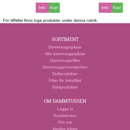
Info
Köp!
Info
Köp!
För tillfället finns inga produkter under denna rubrik.
SORTIMENT
Dammsugarpåsar
Alla dammsugarpåsar
Dammsugarfilter
Dammsugarmunstycken
Doftprodukter
Filter för köksfläkt
Städprodukter
OM DAMMTUSSEN
Logga in
Kundservice
Om oss
Vanliga frågor