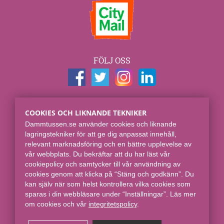
FÖLJ OSS
KONTAKTUPPGIFTER
COOKIES OCH LIKNANDE TEKNIKER
Dammtussen.se
Dammtussen.se använder cookies och liknande
Spjut E-commerce Group AB
lagringstekniker för att ge dig anpassat innehåll,
Skaraborgsgatan 7
relevant marknadsföring och en bättre upplevelse av
118 46 Stockholm
vår webbplats. Du bekräftar att du har läst vår
cookiepolicy och samtycker till vår användning av
Online sedan 2008.
cookies genom att klicka på “Stäng och godkänn”. Du
kan själv när som helst kontrollera vilka cookies som
sparas i din webbläsare under “Inställningar”. Läs mer
om cookies och vår
integritetspolicy​
.