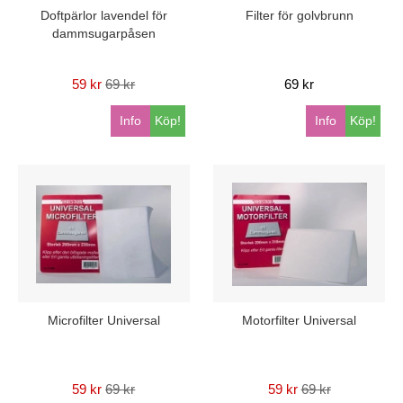
Doftpärlor lavendel för
Filter för golvbrunn
dammsugarpåsen
59 kr
69 kr
69 kr
Info
Köp!
Info
Köp!
Microfilter Universal
Motorfilter Universal
59 kr
69 kr
59 kr
69 kr