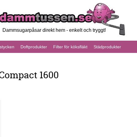
Dammsugarpåsar direkt hem - enkelt och tryggt!
tycken
Doftprodukter
Filter för köksfläkt
Städprodukter
 Compact 1600