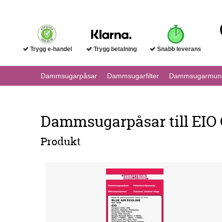
Trygg e-handel
Trygg betalning
Snabb leverans
Dammsugarpåsar
Dammsugarfilter
Dammsugarmuns
Dammsugarpåsar till EIO
Produkt