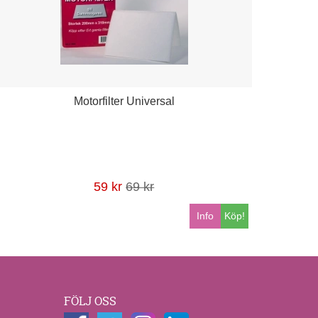
Motorfilter Universal
59 kr
69 kr
Info
Köp!
FÖLJ OSS