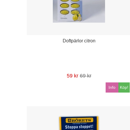
Doftpärlor citron
59 kr
69 kr
Info
Köp!