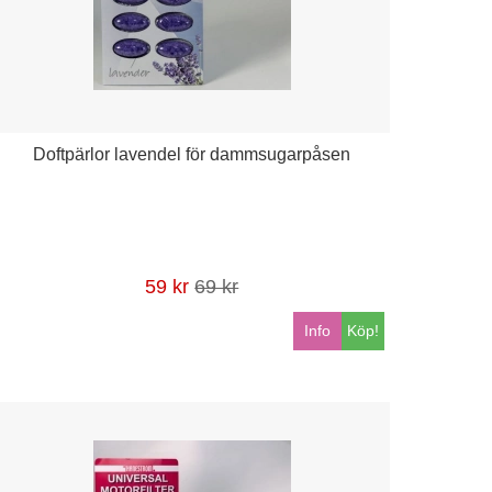
Doftpärlor lavendel för dammsugarpåsen
59 kr
69 kr
Info
Köp!