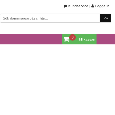
Kundservice
|
Logga in
0
Till kassan