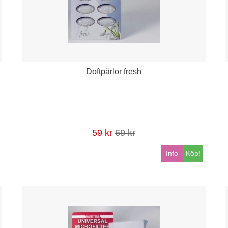
Doftpärlor fresh
59 kr
69 kr
Info
Köp!