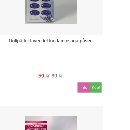
Doftpärlor lavendel för dammsugarpåsen
59 kr
69 kr
Info
Köp!