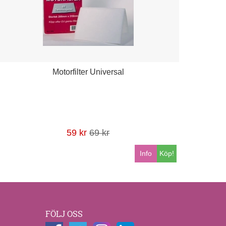
Motorfilter Universal
59 kr
69 kr
Info
Köp!
FÖLJ OSS