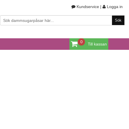
Kundservice
|
Logga in
0
Till kassan