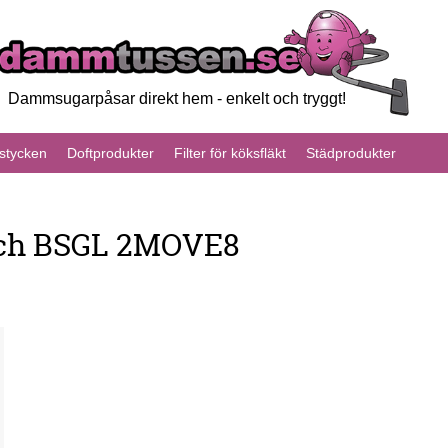
Dammsugarpåsar direkt hem - enkelt och tryggt!
tycken
Doftprodukter
Filter för köksfläkt
Städprodukter
sch BSGL 2MOVE8