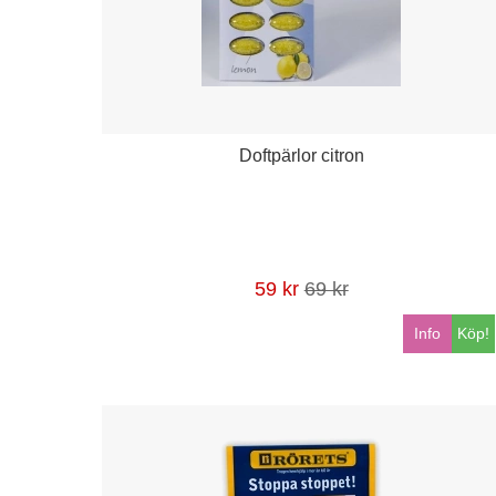
Doftpärlor citron
59 kr
69 kr
Info
Köp!