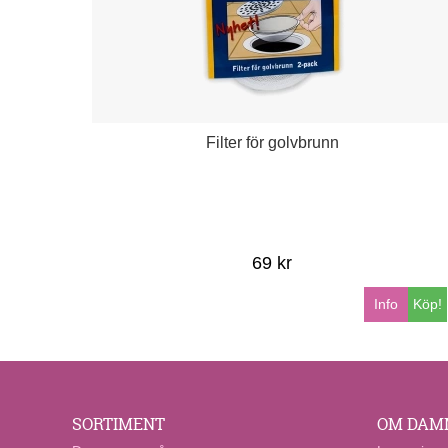
Filter för golvbrunn
69 kr
Info
Köp!
SORTIMENT
OM DAM