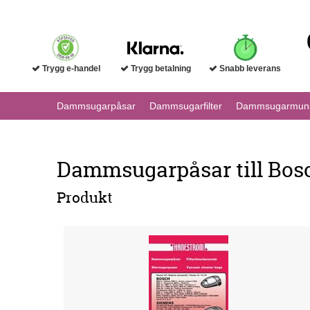
Trygg e-handel
Trygg betalning
Snabb leverans
Dammsugarpåsar
Dammsugarfilter
Dammsugarmuns
Dammsugarpåsar till Bo
Produkt