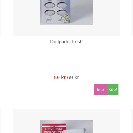
Doftpärlor fresh
59 kr
69 kr
Info
Köp!