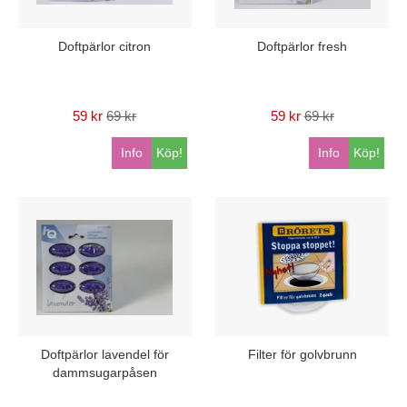
Doftpärlor citron
Doftpärlor fresh
59 kr
69 kr
59 kr
69 kr
Info
Köp!
Info
Köp!
Doftpärlor lavendel för
Filter för golvbrunn
dammsugarpåsen