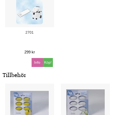
2701
299 kr
Info
Köp!
Tillbehör