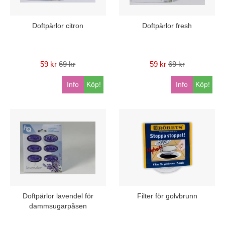
Doftpärlor citron
Doftpärlor fresh
59 kr
69 kr
59 kr
69 kr
Info
Köp!
Info
Köp!
Doftpärlor lavendel för
Filter för golvbrunn
dammsugarpåsen