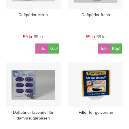
Doftpärlor citron
Doftpärlor fresh
59 kr
69 kr
59 kr
69 kr
Info
Köp!
Info
Köp!
Doftpärlor lavendel för
Filter för golvbrunn
dammsugarpåsen