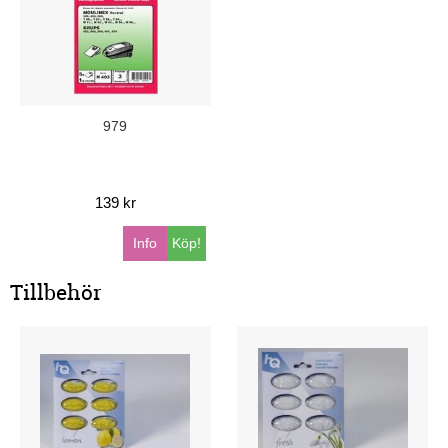
979
139 kr
Info
Köp!
Tillbehör