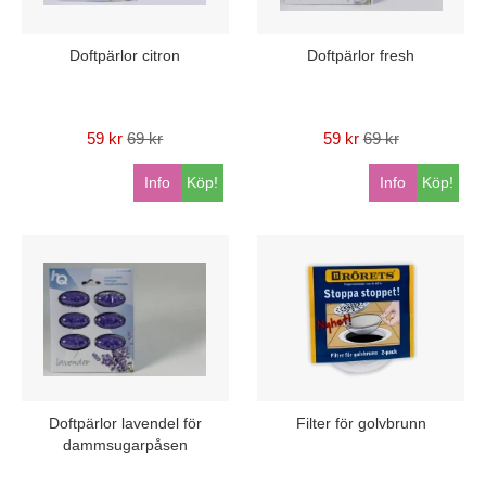
Doftpärlor citron
Doftpärlor fresh
59 kr
69 kr
59 kr
69 kr
Info
Köp!
Info
Köp!
Doftpärlor lavendel för
Filter för golvbrunn
dammsugarpåsen