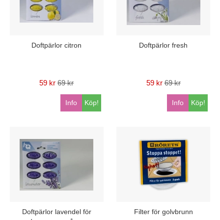
Doftpärlor citron
Doftpärlor fresh
59 kr
69 kr
59 kr
69 kr
Info
Köp!
Info
Köp!
Doftpärlor lavendel för
Filter för golvbrunn