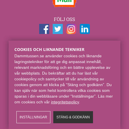
FÖLJ OSS
KONTAKTUPPGIFTER
COOKIES OCH LIKNANDE TEKNIKER
Dammtussen.se
Dammtussen.se använder cookies och liknande
Spjut E-commerce Group AB
lagringstekniker för att ge dig anpassat innehåll,
Skaraborgsgatan 7
relevant marknadsföring och en bättre upplevelse av
118 46 Stockholm
vår webbplats. Du bekräftar att du har läst vår
cookiepolicy och samtycker till vår användning av
Online sedan 2008.
cookies genom att klicka på “Stäng och godkänn”. Du
kan själv när som helst kontrollera vilka cookies som
sparas i din webbläsare under “Inställningar”. Läs mer
om cookies och vår
integritetspolicy​
.
INSTÄLLNINGAR
STÄNG & GODKÄNN