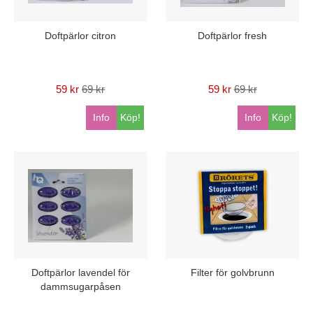
Doftpärlor citron
Doftpärlor fresh
59 kr
69 kr
59 kr
69 kr
Info
Köp!
Info
Köp!
Doftpärlor lavendel för
Filter för golvbrunn
dammsugarpåsen