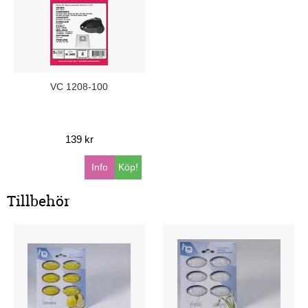
VC 1208-100
139 kr
Info
Köp!
Tillbehör