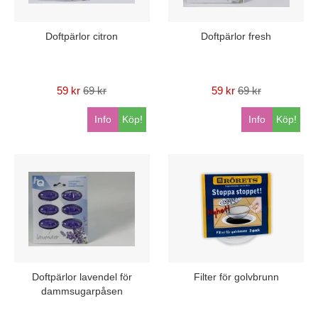
Doftpärlor citron
Doftpärlor fresh
59 kr
69 kr
59 kr
69 kr
Info
Köp!
Info
Köp!
Doftpärlor lavendel för
Filter för golvbrunn
dammsugarpåsen