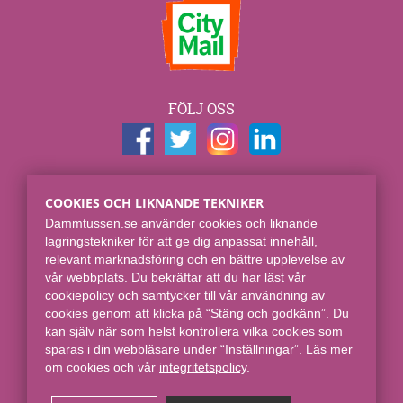
FÖLJ OSS
KONTAKTUPPGIFTER
COOKIES OCH LIKNANDE TEKNIKER
Dammtussen.se
Dammtussen.se använder cookies och liknande
Spjut E-commerce Group AB
lagringstekniker för att ge dig anpassat innehåll,
Skaraborgsgatan 7
relevant marknadsföring och en bättre upplevelse av
118 46 Stockholm
vår webbplats. Du bekräftar att du har läst vår
cookiepolicy och samtycker till vår användning av
Online sedan 2008.
cookies genom att klicka på “Stäng och godkänn”. Du
kan själv när som helst kontrollera vilka cookies som
sparas i din webbläsare under “Inställningar”. Läs mer
om cookies och vår
integritetspolicy​
.