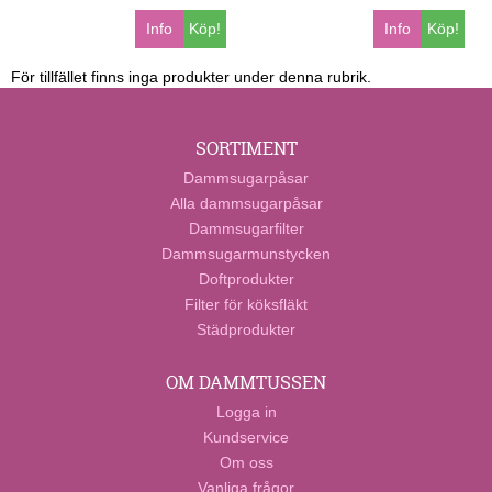
Info
Köp!
Info
Köp!
För tillfället finns inga produkter under denna rubrik.
SORTIMENT
Dammsugarpåsar
Alla dammsugarpåsar
Dammsugarfilter
Dammsugarmunstycken
Doftprodukter
Filter för köksfläkt
Städprodukter
OM DAMMTUSSEN
Logga in
Kundservice
Om oss
Vanliga frågor