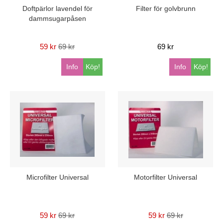
Doftpärlor lavendel för
Filter för golvbrunn
dammsugarpåsen
59 kr
69 kr
69 kr
Info
Köp!
Info
Köp!
Microfilter Universal
Motorfilter Universal
59 kr
69 kr
59 kr
69 kr