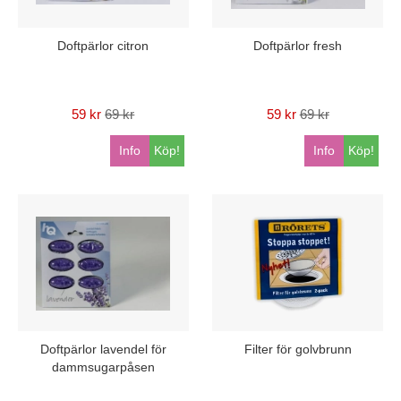
Doftpärlor citron
Doftpärlor fresh
59 kr
69 kr
59 kr
69 kr
Info
Köp!
Info
Köp!
Doftpärlor lavendel för
Filter för golvbrunn
dammsugarpåsen