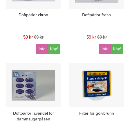
Doftpärlor citron
Doftpärlor fresh
59 kr
69 kr
59 kr
69 kr
Info
Köp!
Info
Köp!
Doftpärlor lavendel för
Filter för golvbrunn
dammsugarpåsen