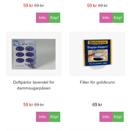
59 kr
69 kr
59 kr
69 kr
Info
Köp!
Info
Köp!
Doftpärlor lavendel för
Filter för golvbrunn
dammsugarpåsen
59 kr
69 kr
69 kr
Info
Köp!
Info
Köp!