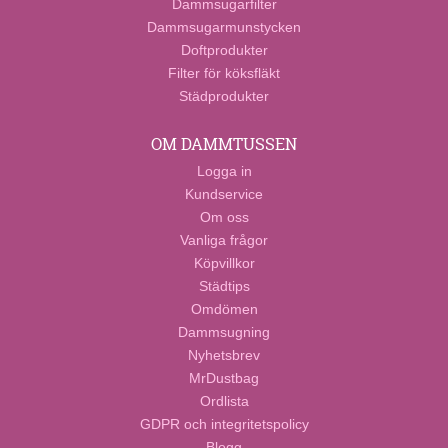
Dammsugarfilter
Dammsugarmunstycken
Doftprodukter
Filter för köksfläkt
Städprodukter
OM DAMMTUSSEN
Logga in
Kundservice
Om oss
Vanliga frågor
Köpvillkor
Städtips
Omdömen
Dammsugning
Nyhetsbrev
MrDustbag
Ordlista
GDPR och integritetspolicy
Blogg