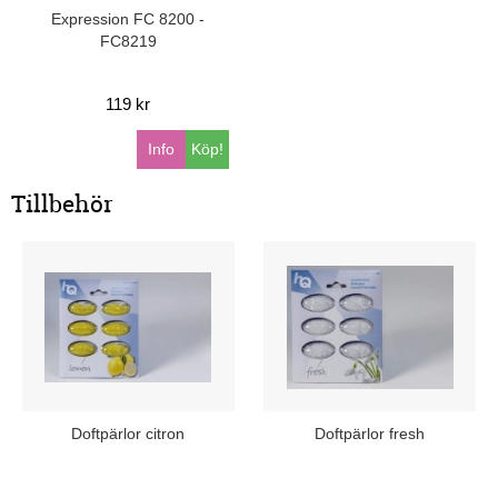
Expression FC 8200 -
FC8219
119 kr
Info
Köp!
Tillbehör
Doftpärlor citron
Doftpärlor fresh