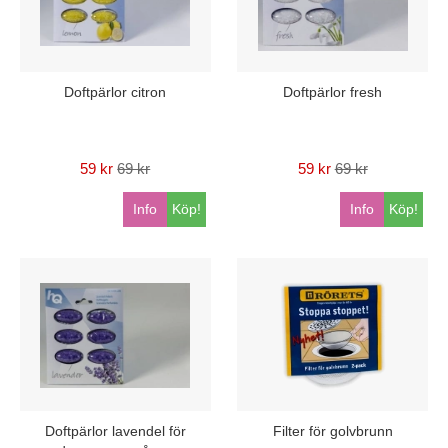
Doftpärlor citron
Doftpärlor fresh
59 kr
69 kr
59 kr
69 kr
Info
Köp!
Info
Köp!
Doftpärlor lavendel för
Filter för golvbrunn