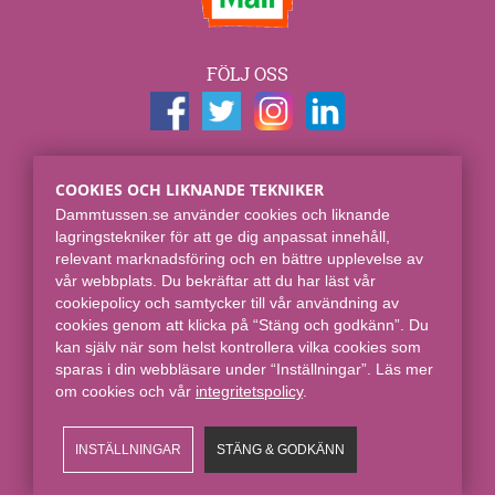
FÖLJ OSS
KONTAKTUPPGIFTER
COOKIES OCH LIKNANDE TEKNIKER
Dammtussen.se
Dammtussen.se använder cookies och liknande
Spjut E-commerce Group AB
lagringstekniker för att ge dig anpassat innehåll,
Skaraborgsgatan 7
relevant marknadsföring och en bättre upplevelse av
118 46 Stockholm
vår webbplats. Du bekräftar att du har läst vår
cookiepolicy och samtycker till vår användning av
Online sedan 2008.
cookies genom att klicka på “Stäng och godkänn”. Du
kan själv när som helst kontrollera vilka cookies som
sparas i din webbläsare under “Inställningar”. Läs mer
om cookies och vår
integritetspolicy​
.
INSTÄLLNINGAR
STÄNG & GODKÄNN