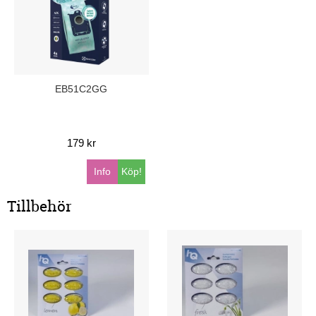
EB51C2GG
179 kr
Info
Köp!
Tillbehör