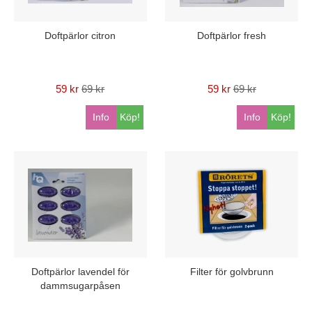
Doftpärlor citron
Doftpärlor fresh
59 kr
69 kr
59 kr
69 kr
Info
Köp!
Info
Köp!
Doftpärlor lavendel för
Filter för golvbrunn
dammsugarpåsen