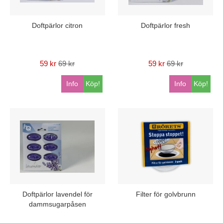
Doftpärlor citron
Doftpärlor fresh
59 kr
69 kr
59 kr
69 kr
Info
Köp!
Info
Köp!
Doftpärlor lavendel för
Filter för golvbrunn
dammsugarpåsen