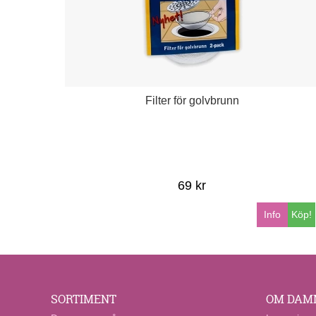
Filter för golvbrunn
69 kr
Info
Köp!
SORTIMENT
OM DAM