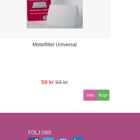
Motorfilter Universal
59 kr
69 kr
Info
Köp!
FÖLJ OSS