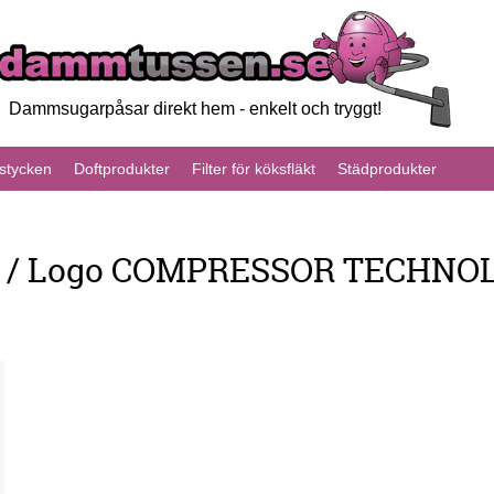
Dammsugarpåsar direkt hem - enkelt och tryggt!
tycken
Doftprodukter
Filter för köksfläkt
Städprodukter
h / Logo COMPRESSOR TECHNO