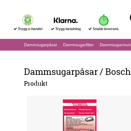
Trygg e-handel
Trygg betalning
Snabb leverans
Dammsugarpåsar
Dammsugarfilter
Dammsugarmuns
Dammsugarpåsar / Bosc
Produkt