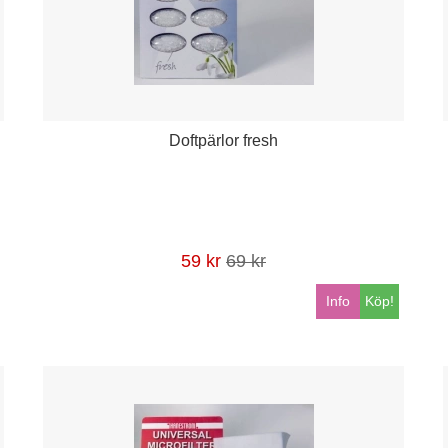
Doftpärlor fresh
59 kr
69 kr
Info
Köp!