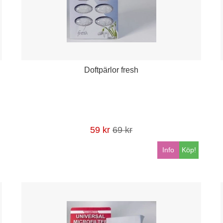
Doftpärlor fresh
59 kr
69 kr
Info
Köp!