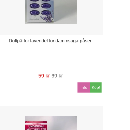
Doftpärlor lavendel för dammsugarpåsen
59 kr
69 kr
Info
Köp!