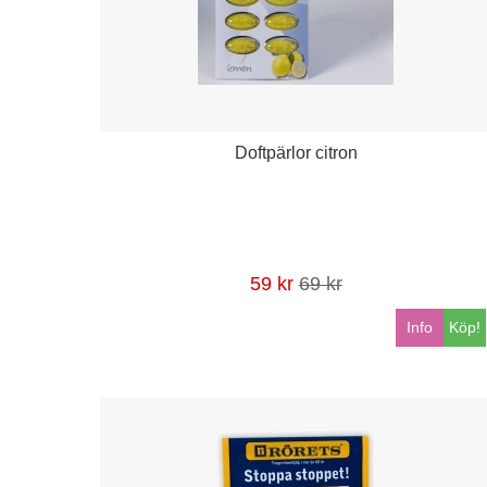
Doftpärlor citron
59 kr
69 kr
Info
Köp!