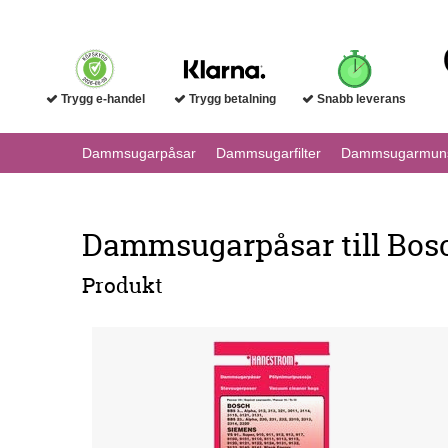
Trygg e-handel
Trygg betalning
Snabb leverans
Dammsugarpåsar
Dammsugarfilter
Dammsugarmuns
Dammsugarpåsar till Bosc
Produkt