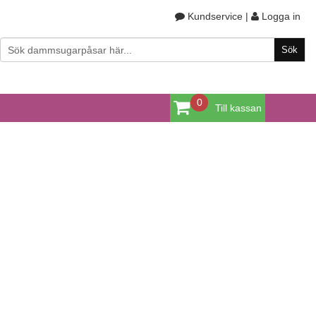
Kundservice
|
Logga in
0
Till kassan