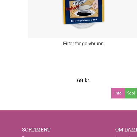
Filter för golvbrunn
69 kr
Info
Köp!
SORTIMENT
OM DAM