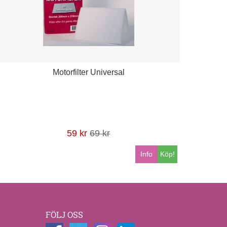
Motorfilter Universal
59 kr
69 kr
Info
Köp!
FÖLJ OSS