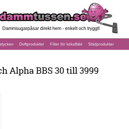
Dammsugarpåsar direkt hem - enkelt och tryggt!
tycken
Doftprodukter
Filter för köksfläkt
Städprodukter
h Alpha BBS 30 till 3999