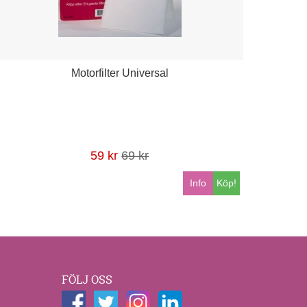
Motorfilter Universal
59 kr
69 kr
Info
Köp!
FÖLJ OSS