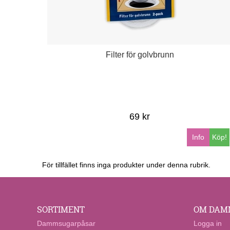
Filter för golvbrunn
69 kr
Info
Köp!
För tillfället finns inga produkter under denna rubrik.
SORTIMENT
OM DAM
Dammsugarpåsar
Logga in