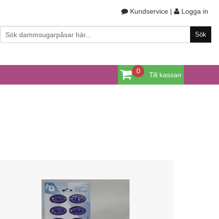
Kundservice
|
Logga in
0
Till kassan