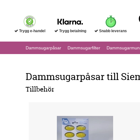
Trygg e-handel
Trygg betalning
Snabb leverans
Dammsugarpåsar
Dammsugarfilter
Dammsugarmuns
Dammsugarpåsar till Sie
Tillbehör