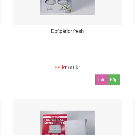
Doftpärlor fresh
59 kr
69 kr
Info
Köp!