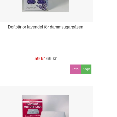
Doftpärlor lavendel för dammsugarpåsen
59 kr
69 kr
Info
Köp!