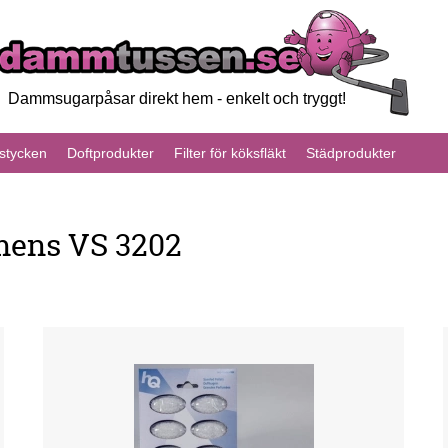
Dammsugarpåsar direkt hem - enkelt och tryggt!
tycken
Doftprodukter
Filter för köksfläkt
Städprodukter
mens VS 3202