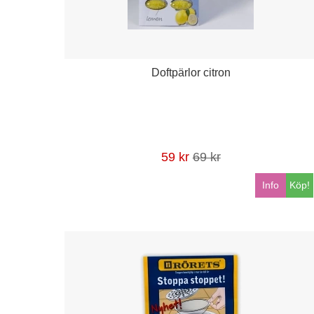
Doftpärlor citron
59 kr
69 kr
Info
Köp!