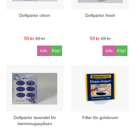
Doftpärlor citron
Doftpärlor fresh
59 kr
69 kr
59 kr
69 kr
Info
Köp!
Info
Köp!
Doftpärlor lavendel för
Filter för golvbrunn
dammsugarpåsen