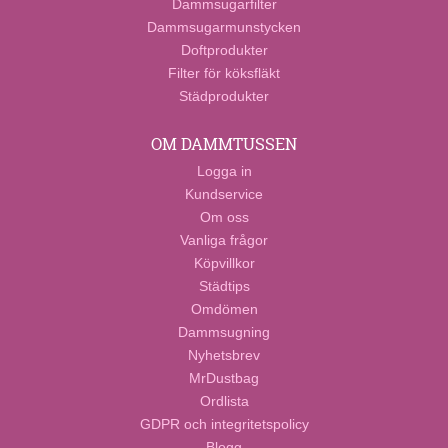
Dammsugarfilter
Dammsugarmunstycken
Doftprodukter
Filter för köksfläkt
Städprodukter
OM DAMMTUSSEN
Logga in
Kundservice
Om oss
Vanliga frågor
Köpvillkor
Städtips
Omdömen
Dammsugning
Nyhetsbrev
MrDustbag
Ordlista
GDPR och integritetspolicy
Blogg