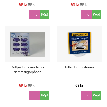
59 kr
69 kr
59 kr
69 kr
Info
Köp!
Info
Köp!
Doftpärlor lavendel för
Filter för golvbrunn
dammsugarpåsen
59 kr
69 kr
69 kr
Info
Köp!
Info
Köp!