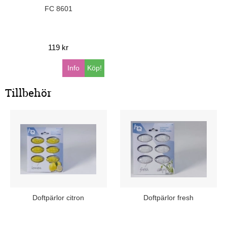
FC 8601
119 kr
Info
Köp!
Tillbehör
Doftpärlor citron
Doftpärlor fresh