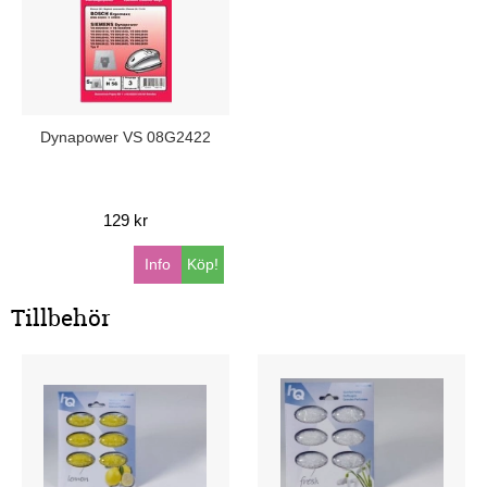
Dynapower VS 08G2422
129 kr
Info
Köp!
Tillbehör