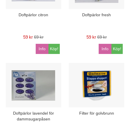
Doftpärlor citron
Doftpärlor fresh
59 kr
69 kr
59 kr
69 kr
Info
Köp!
Info
Köp!
Doftpärlor lavendel för
Filter för golvbrunn
dammsugarpåsen