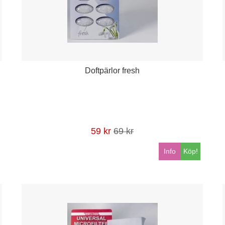
Doftpärlor fresh
59 kr
69 kr
Info
Köp!