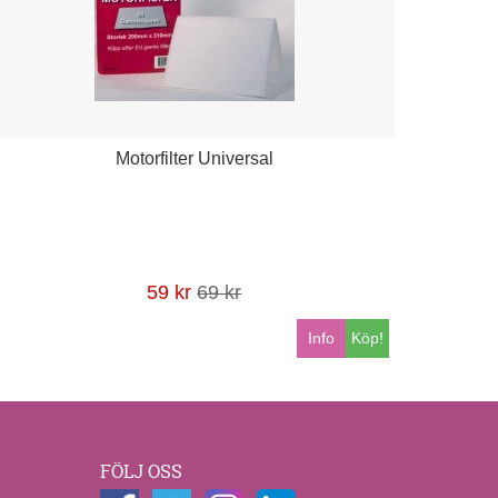
Motorfilter Universal
59 kr
69 kr
Info
Köp!
FÖLJ OSS