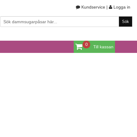
Kundservice
|
Logga in
0
Till kassan