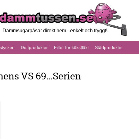
Dammsugarpåsar direkt hem - enkelt och tryggt!
tycken
Doftprodukter
Filter för köksfläkt
Städprodukter
ens VS 69...Serien