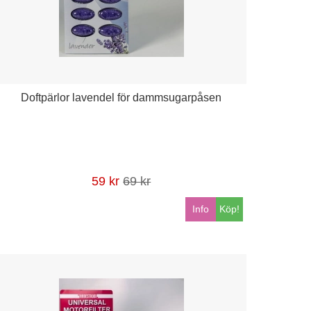
Doftpärlor lavendel för dammsugarpåsen
59 kr
69 kr
Info
Köp!