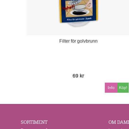
Filter för golvbrunn
69 kr
Info
Köp!
SORTIMENT
OM DAM