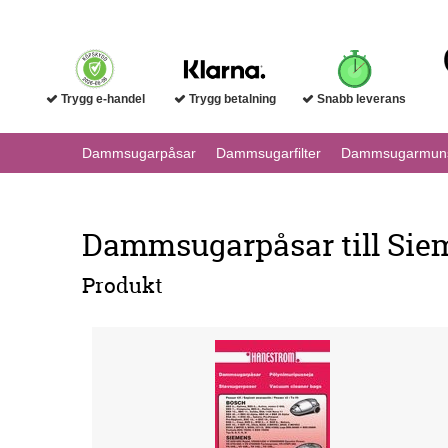
Trygg e-handel
Trygg betalning
Snabb leverans
Dammsugarpåsar
Dammsugarfilter
Dammsugarmuns
Dammsugarpåsar till Siem
Produkt