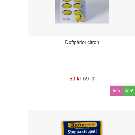
Doftpärlor citron
59 kr
69 kr
Info
Köp!