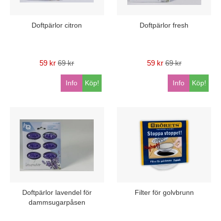
Doftpärlor citron
Doftpärlor fresh
59 kr
69 kr
59 kr
69 kr
Info
Köp!
Info
Köp!
Doftpärlor lavendel för
Filter för golvbrunn
dammsugarpåsen