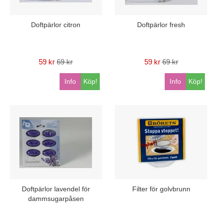
Doftpärlor citron
Doftpärlor fresh
59 kr
69 kr
59 kr
69 kr
Info
Köp!
Info
Köp!
Doftpärlor lavendel för
Filter för golvbrunn
dammsugarpåsen