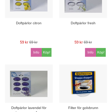
Doftpärlor citron
Doftpärlor fresh
59 kr
69 kr
59 kr
69 kr
Info
Köp!
Info
Köp!
Doftpärlor lavendel för
Filter för golvbrunn