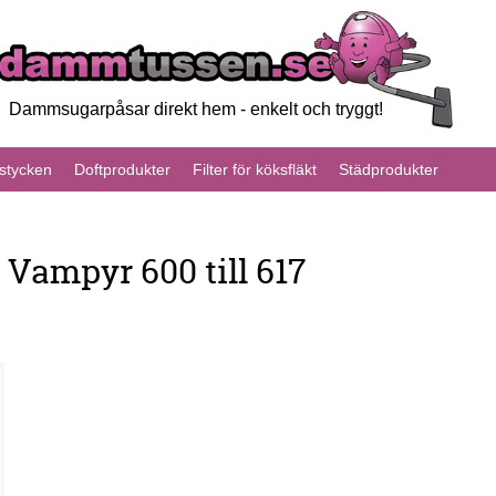
Dammsugarpåsar direkt hem - enkelt och tryggt!
tycken
Doftprodukter
Filter för köksfläkt
Städprodukter
Vampyr 600 till 617