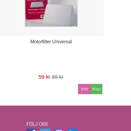
Motorfilter Universal
59 kr
69 kr
Info
Köp!
FÖLJ OSS