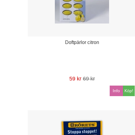
Doftpärlor citron
59 kr
69 kr
Info
Köp!