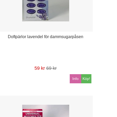
Doftpärlor lavendel för dammsugarpåsen
59 kr
69 kr
Info
Köp!