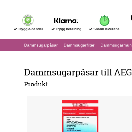
Trygg e-handel
Trygg betalning
Snabb leverans
Dammsugarpåsar
Dammsugarfilter
Dammsugarmuns
Dammsugarpåsar till AEG 
Produkt