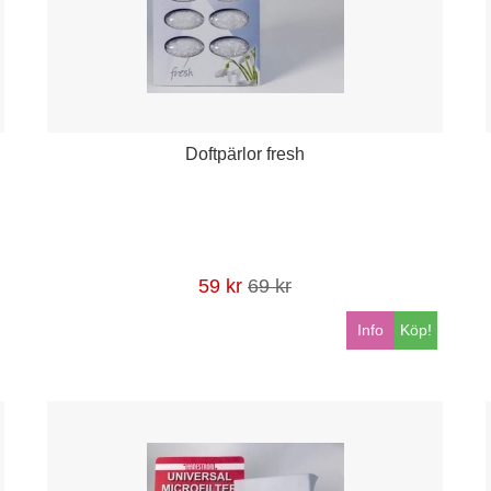
Doftpärlor fresh
59 kr
69 kr
Info
Köp!