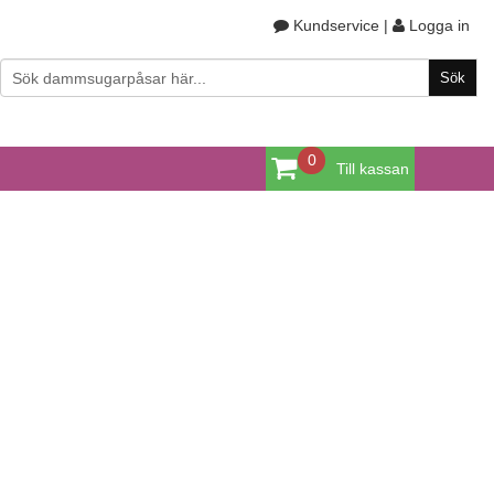
Kundservice
|
Logga in
0
Till kassan