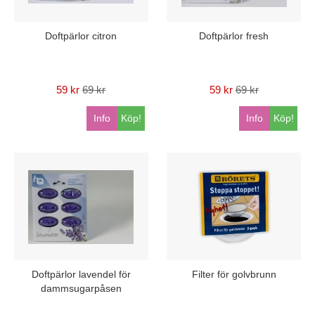
Doftpärlor citron
Doftpärlor fresh
59 kr
69 kr
59 kr
69 kr
Info
Köp!
Info
Köp!
Doftpärlor lavendel för
Filter för golvbrunn
dammsugarpåsen