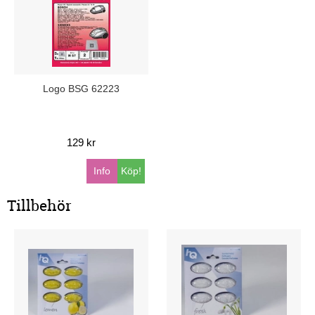
Logo BSG 62223
129 kr
Info
Köp!
Tillbehör