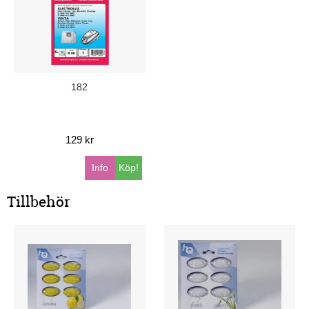
182
129 kr
Info
Köp!
Tillbehör