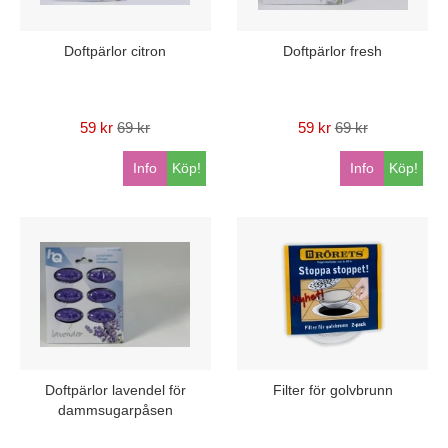
Doftpärlor citron
Doftpärlor fresh
59 kr
69 kr
59 kr
69 kr
Info
Köp!
Info
Köp!
Doftpärlor lavendel för
Filter för golvbrunn
dammsugarpåsen