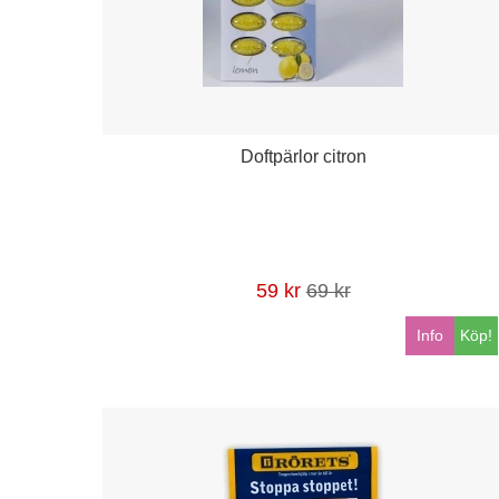
Doftpärlor citron
59 kr
69 kr
Info
Köp!