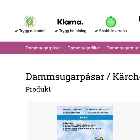
Trygg e-handel
Trygg betalning
Snabb leverans
Dammsugarpåsar
Dammsugarfilter
Dammsugarmuns
Dammsugarpåsar / Kärche
Produkt