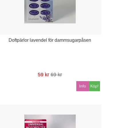
Doftpärlor lavendel för dammsugarpåsen
59 kr
69 kr
Info
Köp!