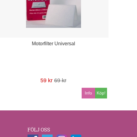
Motorfilter Universal
59 kr
69 kr
Info
Köp!
FÖLJ OSS