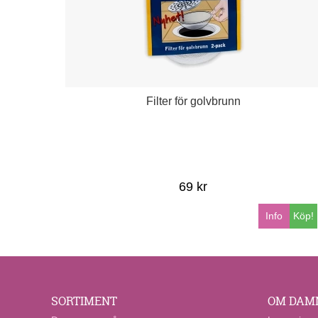
Filter för golvbrunn
69 kr
Info
Köp!
SORTIMENT
OM DAM