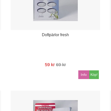
Doftpärlor fresh
59 kr
69 kr
Info
Köp!