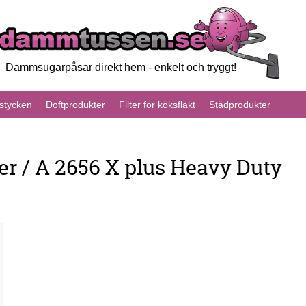
Dammsugarpåsar direkt hem - enkelt och tryggt!
tycken
Doftprodukter
Filter för köksfläkt
Städprodukter
r / A 2656 X plus Heavy Duty