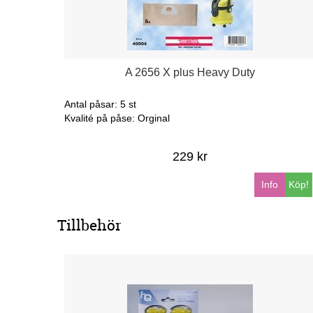
A 2656 X plus Heavy Duty
Antal påsar: 5 st
Kvalité på påse: Orginal
229 kr
Info
Köp!
Tillbehör