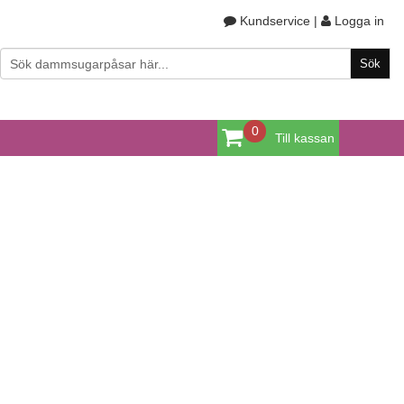
Kundservice
|
Logga in
0
Till kassan