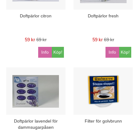
Doftpärlor citron
Doftpärlor fresh
59 kr
69 kr
59 kr
69 kr
Info
Köp!
Info
Köp!
Doftpärlor lavendel för
Filter för golvbrunn
dammsugarpåsen