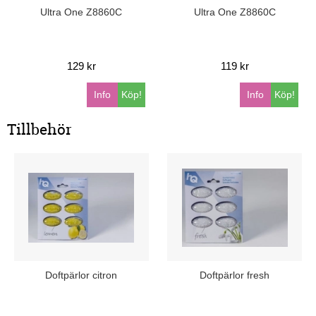
Ultra One Z8860C
Ultra One Z8860C
129 kr
119 kr
Info
Köp!
Info
Köp!
Tillbehör
Doftpärlor citron
Doftpärlor fresh