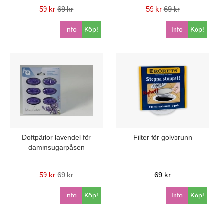
59 kr
69 kr
59 kr
69 kr
Info
Köp!
Info
Köp!
Doftpärlor lavendel för
Filter för golvbrunn
dammsugarpåsen
59 kr
69 kr
69 kr
Info
Köp!
Info
Köp!