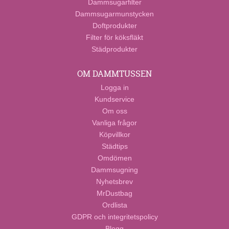
Dammsugarfilter
Dammsugarmunstycken
Doftprodukter
Filter för köksfläkt
Städprodukter
OM DAMMTUSSEN
Logga in
Kundservice
Om oss
Vanliga frågor
Köpvillkor
Städtips
Omdömen
Dammsugning
Nyhetsbrev
MrDustbag
Ordlista
GDPR och integritetspolicy
Blogg