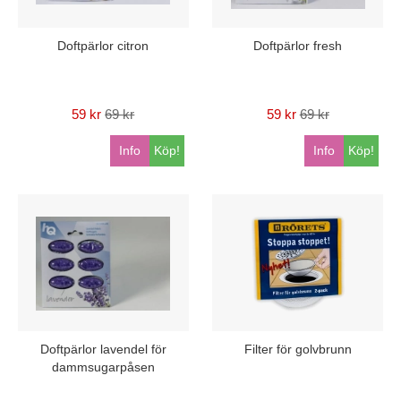
Doftpärlor citron
Doftpärlor fresh
59 kr
69 kr
59 kr
69 kr
Info
Köp!
Info
Köp!
Doftpärlor lavendel för
Filter för golvbrunn
dammsugarpåsen