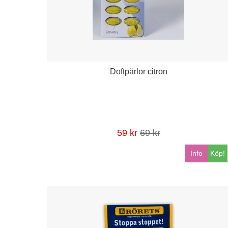
Doftpärlor citron
59 kr
69 kr
Info
Köp!