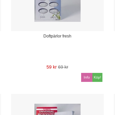
Doftpärlor fresh
59 kr
69 kr
Info
Köp!