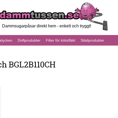
Dammsugarpåsar direkt hem - enkelt och tryggt!
tycken
Doftprodukter
Filter för köksfläkt
Städprodukter
sch BGL2B110CH