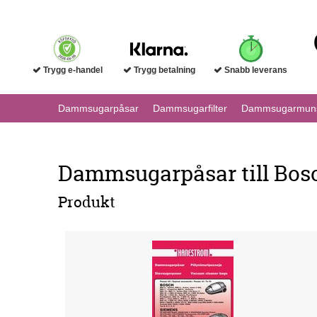
Trygg e-handel
Trygg betalning
Snabb leverans
Dammsugarpåsar
Dammsugarfilter
Dammsugarmuns
Dammsugarpåsar till Bo
Produkt