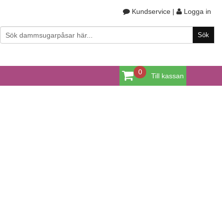
Kundservice
|
Logga in
0
Till kassan