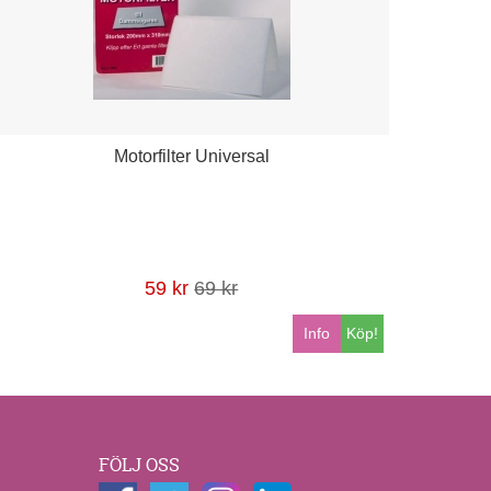
Motorfilter Universal
59 kr
69 kr
Info
Köp!
FÖLJ OSS