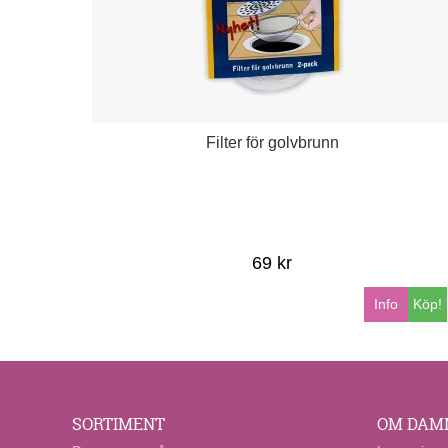
Filter för golvbrunn
69 kr
Info
Köp!
SORTIMENT
OM DAM