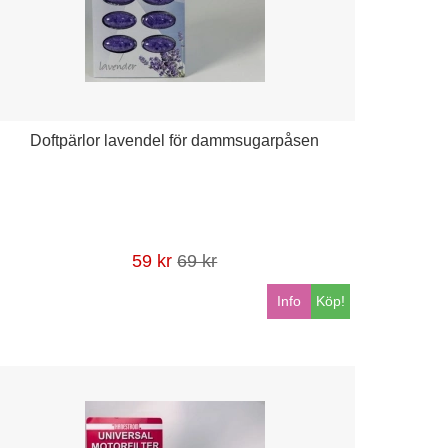
Doftpärlor lavendel för dammsugarpåsen
59 kr
69 kr
Info
Köp!