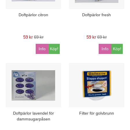
Doftpärlor citron
Doftpärlor fresh
59 kr
69 kr
59 kr
69 kr
Info
Köp!
Info
Köp!
Doftpärlor lavendel för
Filter för golvbrunn
dammsugarpåsen