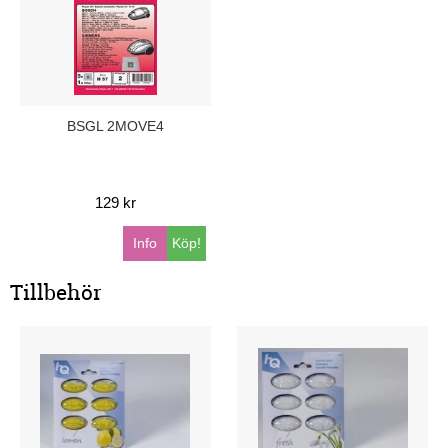
BSGL 2MOVE4
129 kr
Info
Köp!
Tillbehör