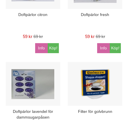
Doftpärlor citron
Doftpärlor fresh
59 kr
69 kr
59 kr
69 kr
Info
Köp!
Info
Köp!
Doftpärlor lavendel för
Filter för golvbrunn
dammsugarpåsen