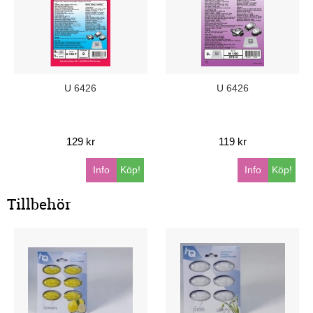
U 6426
U 6426
129 kr
119 kr
Info
Köp!
Info
Köp!
Tillbehör