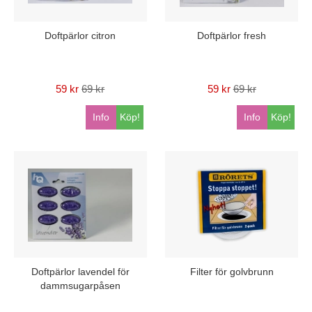
Doftpärlor citron
Doftpärlor fresh
59 kr
69 kr
59 kr
69 kr
Info
Köp!
Info
Köp!
Doftpärlor lavendel för
Filter för golvbrunn
dammsugarpåsen