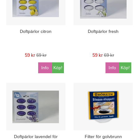
Doftpärlor citron
Doftpärlor fresh
59 kr
69 kr
59 kr
69 kr
Info
Köp!
Info
Köp!
Doftpärlor lavendel för
Filter för golvbrunn