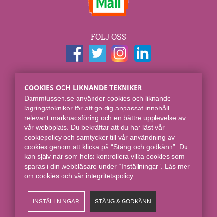
FÖLJ OSS
KONTAKTUPPGIFTER
COOKIES OCH LIKNANDE TEKNIKER
Dammtussen.se
Dammtussen.se använder cookies och liknande
Spjut E-commerce Group AB
lagringstekniker för att ge dig anpassat innehåll,
Skaraborgsgatan 7
relevant marknadsföring och en bättre upplevelse av
118 46 Stockholm
vår webbplats. Du bekräftar att du har läst vår
cookiepolicy och samtycker till vår användning av
Online sedan 2008.
cookies genom att klicka på “Stäng och godkänn”. Du
kan själv när som helst kontrollera vilka cookies som
sparas i din webbläsare under “Inställningar”. Läs mer
om cookies och vår
integritetspolicy​
.
INSTÄLLNINGAR
STÄNG & GODKÄNN