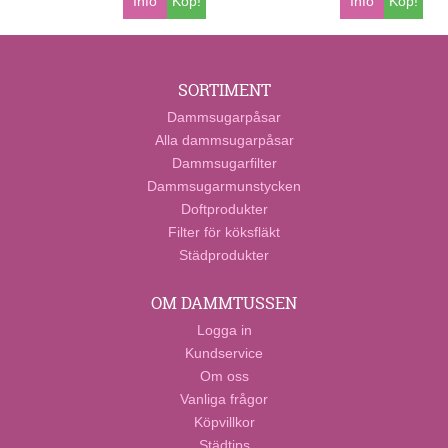
Info
Köp!
Info
Köp!
SORTIMENT
Dammsugarpåsar
Alla dammsugarpåsar
Dammsugarfilter
Dammsugarmunstycken
Doftprodukter
Filter för köksfläkt
Städprodukter
OM DAMMTUSSEN
Logga in
Kundservice
Om oss
Vanliga frågor
Köpvillkor
Städtips