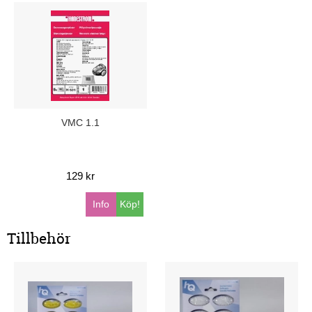
VMC 1.1
129 kr
Info
Köp!
Tillbehör