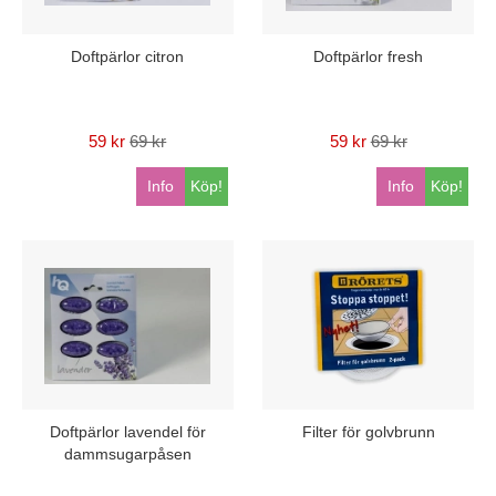
Doftpärlor citron
Doftpärlor fresh
59 kr
69 kr
59 kr
69 kr
Info
Köp!
Info
Köp!
Doftpärlor lavendel för
Filter för golvbrunn
dammsugarpåsen