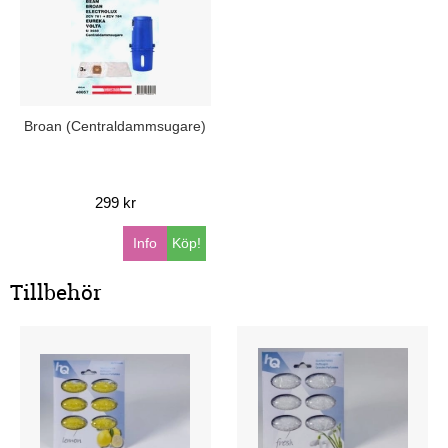
Broan (Centraldammsugare)
299 kr
Info
Köp!
Tillbehör