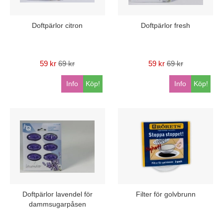
Doftpärlor citron
Doftpärlor fresh
59 kr
69 kr
59 kr
69 kr
Info
Köp!
Info
Köp!
Doftpärlor lavendel för
Filter för golvbrunn
dammsugarpåsen