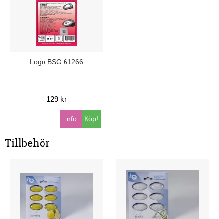
Logo BSG 61266
129 kr
Info
Köp!
Tillbehör