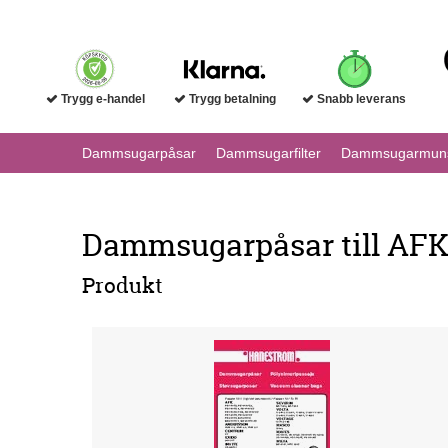
Trygg e-handel
Trygg betalning
Snabb leverans
Dammsugarpåsar
Dammsugarfilter
Dammsugarmuns
Dammsugarpåsar till AFK
Produkt