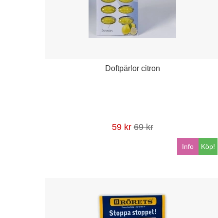
Doftpärlor citron
59 kr
69 kr
Info
Köp!