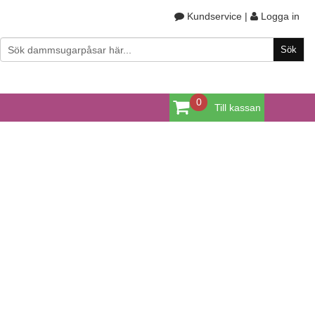
Kundservice
|
Logga in
0
Till kassan