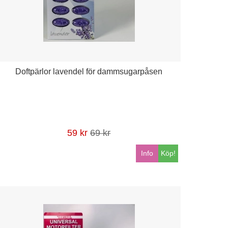
Doftpärlor lavendel för dammsugarpåsen
59 kr
69 kr
Info
Köp!