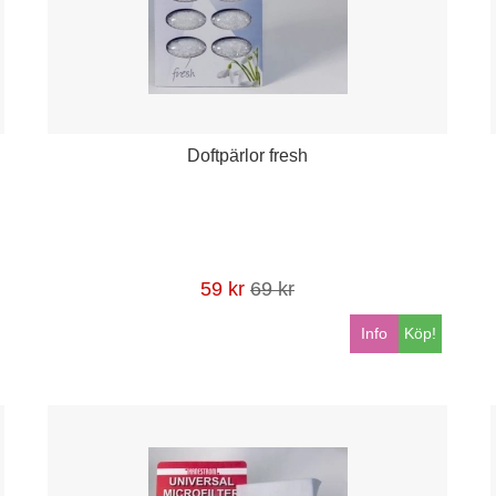
Doftpärlor fresh
59 kr
69 kr
Info
Köp!