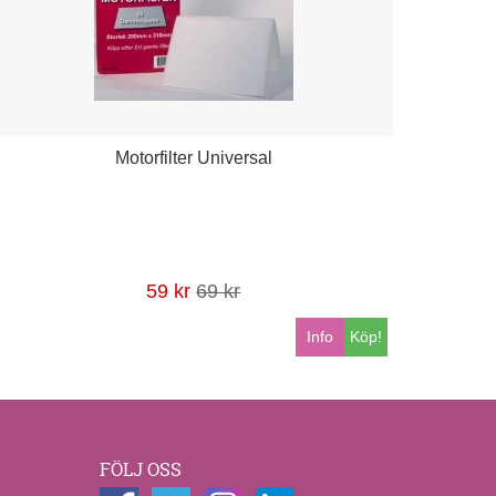
Motorfilter Universal
59 kr
69 kr
Info
Köp!
FÖLJ OSS