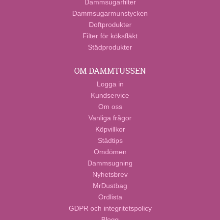
Dammsugarfilter
Dammsugarmunstycken
Doftprodukter
Filter för köksfläkt
Städprodukter
OM DAMMTUSSEN
Logga in
Kundservice
Om oss
Vanliga frågor
Köpvillkor
Städtips
Omdömen
Dammsugning
Nyhetsbrev
MrDustbag
Ordlista
GDPR och integritetspolicy
Blogg