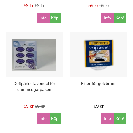
59 kr
69 kr
59 kr
69 kr
Info
Köp!
Info
Köp!
Doftpärlor lavendel för
Filter för golvbrunn
dammsugarpåsen
59 kr
69 kr
69 kr
Info
Köp!
Info
Köp!