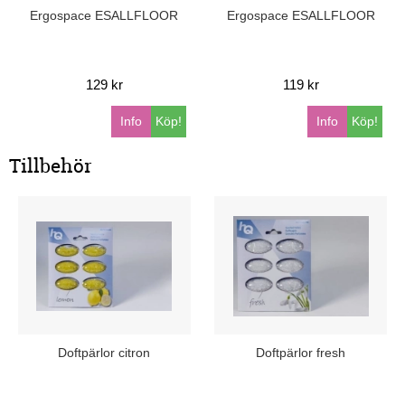
Ergospace ESALLFLOOR
Ergospace ESALLFLOOR
129 kr
119 kr
Info
Köp!
Info
Köp!
Tillbehör
Doftpärlor citron
Doftpärlor fresh