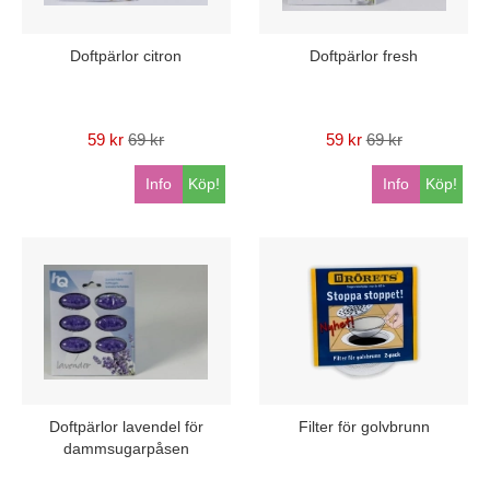
Doftpärlor citron
Doftpärlor fresh
59 kr
69 kr
59 kr
69 kr
Info
Köp!
Info
Köp!
Doftpärlor lavendel för
Filter för golvbrunn
dammsugarpåsen