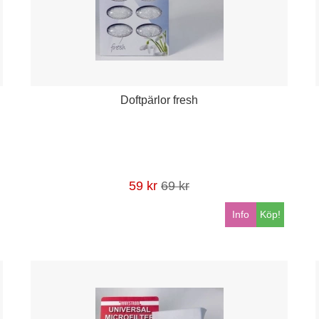
Doftpärlor fresh
59 kr
69 kr
Info
Köp!