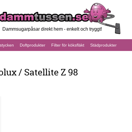
Dammsugarpåsar direkt hem - enkelt och tryggt!
tycken
Doftprodukter
Filter för köksfläkt
Städprodukter
ux / Satellite Z 98