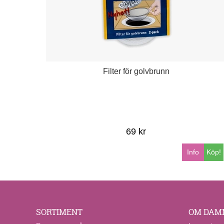
Filter för golvbrunn
69 kr
Info
Köp!
SORTIMENT
OM DAM