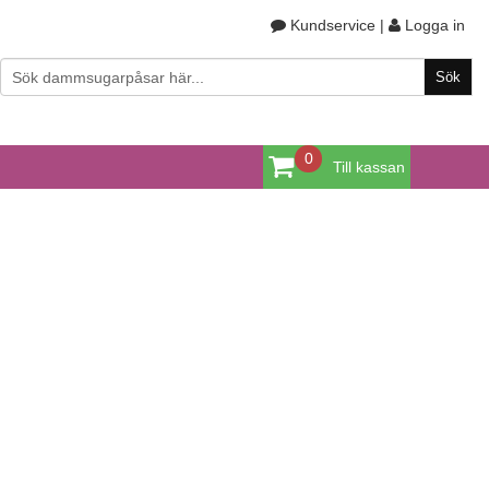
Kundservice
|
Logga in
0
Till kassan