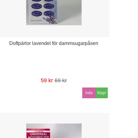
Doftpärlor lavendel för dammsugarpåsen
59 kr
69 kr
Info
Köp!