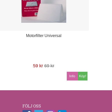
Motorfilter Universal
59 kr
69 kr
Info
Köp!
FÖLJ OSS