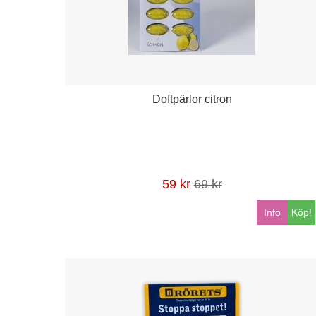
Doftpärlor citron
59 kr
69 kr
Info
Köp!