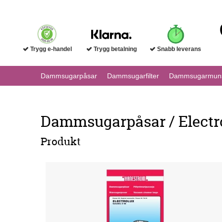
Trygg e-handel
Trygg betalning
Snabb leverans
Dammsugarpåsar
Dammsugarfilter
Dammsugarmuns
Dammsugarpåsar / Electrol
Produkt