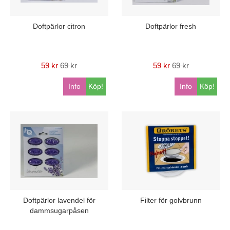
Doftpärlor citron
Doftpärlor fresh
59 kr
69 kr
59 kr
69 kr
Info
Köp!
Info
Köp!
Doftpärlor lavendel för
Filter för golvbrunn
dammsugarpåsen