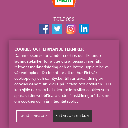
FÖLJ OSS
KONTAKTUPPGIFTER
COOKIES OCH LIKNANDE TEKNIKER
Dammtussen.se
Dammtussen.se använder cookies och liknande
Spjut E-commerce Group AB
lagringstekniker för att ge dig anpassat innehåll,
Skaraborgsgatan 7
relevant marknadsföring och en bättre upplevelse av
118 46 Stockholm
vår webbplats. Du bekräftar att du har läst vår
cookiepolicy och samtycker till vår användning av
Online sedan 2008.
cookies genom att klicka på “Stäng och godkänn”. Du
kan själv när som helst kontrollera vilka cookies som
sparas i din webbläsare under “Inställningar”. Läs mer
om cookies och vår
integritetspolicy​
.
INSTÄLLNINGAR
STÄNG & GODKÄNN