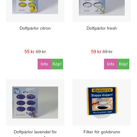
Doftpärlor citron
Doftpärlor fresh
59 kr
69 kr
59 kr
69 kr
Info
Köp!
Info
Köp!
Doftpärlor lavendel för
Filter för golvbrunn