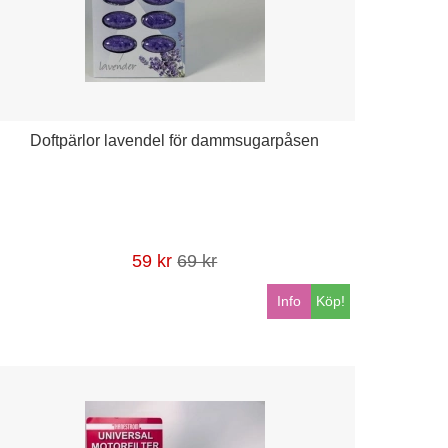
Doftpärlor lavendel för dammsugarpåsen
59 kr
69 kr
Info
Köp!