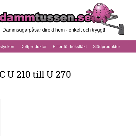
Dammsugarpåsar direkt hem - enkelt och tryggt!
tycken
Doftprodukter
Filter för köksfläkt
Städprodukter
U 210 till U 270