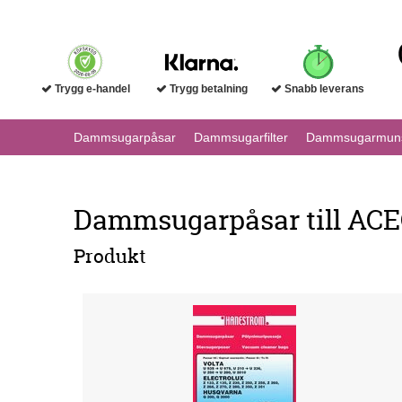
Trygg e-handel
Trygg betalning
Snabb leverans
Dammsugarpåsar
Dammsugarfilter
Dammsugarmuns
Dammsugarpåsar till ACEC 
Produkt