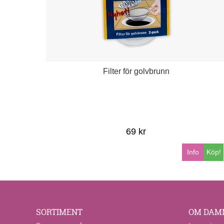
Filter för golvbrunn
69 kr
Info
Köp!
SORTIMENT
OM DAM