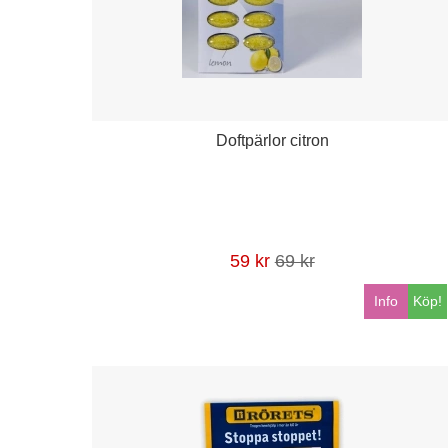
Doftpärlor citron
59 kr
69 kr
Info
Köp!