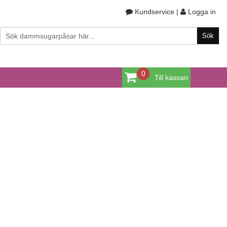
Kundservice
|
Logga in
0
Till kassan