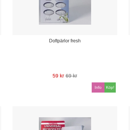
Doftpärlor fresh
59 kr
69 kr
Info
Köp!