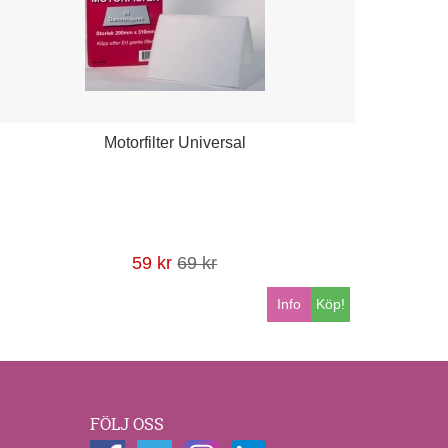
Motorfilter Universal
59 kr
69 kr
Info
Köp!
FÖLJ OSS